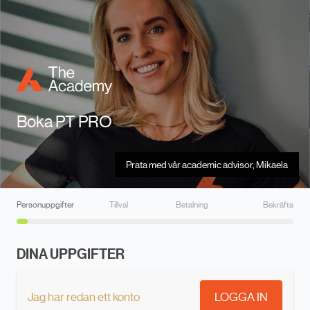
Boka PT PRO
Prata med vår academic advisor, Mikaela
Personuppgifter
Tillval
Betalning
Bekräfta
DINA UPPGIFTER
Jag har redan ett konto
LOGGA IN