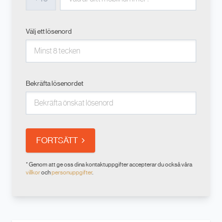
Välj ett lösenord
Bekräfta lösenordet
FORTSÄTT
* Genom att ge oss dina kontaktuppgifter accepterar du också våra
villkor
och
personuppgifter
.