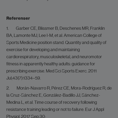
Referenser
1. Garber CE, Blissmer B, Deschenes MR, Franklin
BA, Lamonte MJ, Lee I-M, et al. American College of
Sports Medicine position stand. Quantity and quality of
exercise for developing and maintaining
cardiorespiratory, musculoskeletal, and neuromotor
fitness in apparently healthy adults: guidance for
prescribing exercise. Med Sci Sports Exerc. 2011
Jul;43(7):1334–59.
2. Morán-Navarro R, Pérez CE, Mora-Rodríguez R, de
la Cruz-Sánchez E, González-Badillo JJ, Sánchez-
Medina L, et al. Time course of recovery following
resistance training leading or not to failure. Eur J Appl
Physiol. 2017 Sep 30;