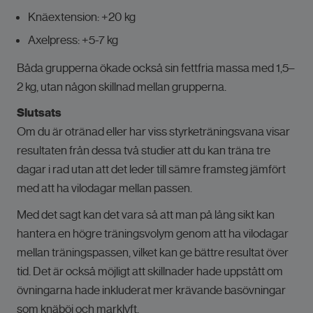
Knäextension: +20 kg
Axelpress: +5-7 kg
Båda grupperna ökade också sin fettfria massa med 1,5–
2 kg, utan någon skillnad mellan grupperna.
Slutsats
Om du är otränad eller har viss styrketräningsvana visar
resultaten från dessa två studier att du kan träna tre
dagar i rad utan att det leder till sämre framsteg jämfört
med att ha vilodagar mellan passen.
Med det sagt kan det vara så att man på lång sikt kan
hantera en högre träningsvolym genom att ha vilodagar
mellan träningspassen, vilket kan ge bättre resultat över
tid. Det är också möjligt att skillnader hade uppstått om
övningarna hade inkluderat mer krävande basövningar
som knäböj och marklyft.