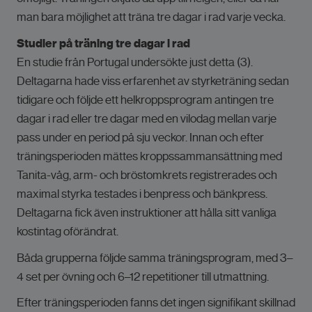
man bara möjlighet att träna tre dagar i rad varje vecka.
Studier på träning tre dagar i rad
En studie från Portugal undersökte just detta (3).
Deltagarna hade viss erfarenhet av styrketräning sedan
tidigare och följde ett helkroppsprogram antingen tre
dagar i rad eller tre dagar med en vilodag mellan varje
pass under en period på sju veckor. Innan och efter
träningsperioden mättes kroppssammansättning med
Tanita-våg, arm- och bröstomkrets registrerades och
maximal styrka testades i benpress och bänkpress.
Deltagarna fick även instruktioner att hålla sitt vanliga
kostintag oförändrat.
Båda grupperna följde samma träningsprogram, med 3–
4 set per övning och 6–12 repetitioner till utmattning.
Efter träningsperioden fanns det ingen signifikant skillnad