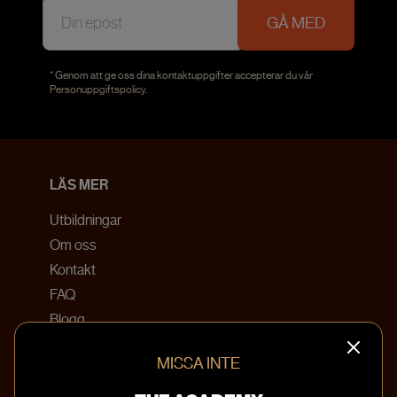
GÅ MED
* Genom att ge oss dina kontaktuppgifter accepterar du vår
Personuppgiftspolicy
.
LÄS MER
Utbildningar
Om oss
Kontakt
FAQ
Blogg
Bokningsvillkor
MISSA INTE
KONTAKTA OSS