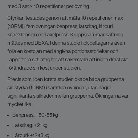
med 3 set × 10 repetitioner per övning.
Styrkan testades genom att mäta 10 repetitioner max
(10RM) i fem övningar: benpress, latsdrag, lårcurl,
knäextension och axelpress. Kroppssammansättning
mättes med DEXA. I denna studie fick deltagarna även
följa en kostplan med angivna portionsstorlekar och
rapportera sitt intag för att säkerställa att ingen drastiskt
förändrade sin kost under studien.
Precis som i den första studien ökade båda grupperna
sin styrka (10RM) i samtliga övningar, utan några
signifikanta skillnader mellan grupperna. Ökningarna var
mycket lika:
Benpress: +50-55 kg
Latsdrag: +21 kg
Lårcurl: +12-13 kg