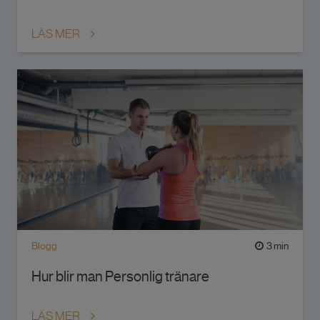
LÄS MER
Blogg
3 min
Hur blir man Personlig tränare
LÄS MER