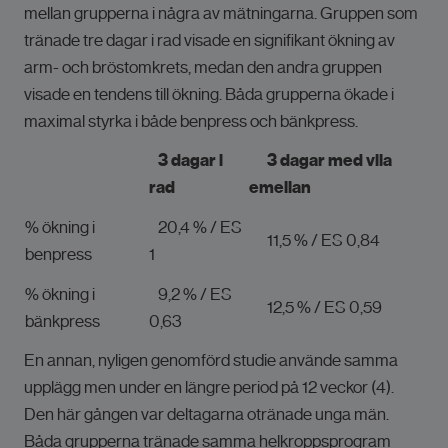
mellan grupperna i några av mätningarna. Gruppen som
tränade tre dagar i rad visade en signifikant ökning av
arm- och bröstomkrets, medan den andra gruppen
visade en tendens till ökning. Båda grupperna ökade i
maximal styrka i både benpress och bänkpress.
3 dagar i
3 dagar med vila
rad
emellan
% ökning i
20,4 % / ES
11,5 % / ES 0,84
benpress
1
% ökning i
9,2 % / ES
12,5 % / ES 0,59
bänkpress
0,63
En annan, nyligen genomförd studie använde samma
upplägg men under en längre period på 12 veckor (4).
Den här gången var deltagarna otränade unga män.
Båda grupperna tränade samma helkroppsprogram