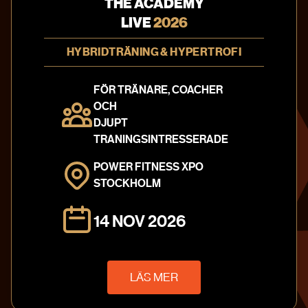
THE ACADEMY
info@theacademy.se
LIVE
2026
010-20 220 41
HYBRIDTRÄNING & HYPERTROFI
Textilgatan 31
120 30 Stockholm
FÖR TRÄNARE, COACHER
Sweden
OCH
Integritetspolicy
DJUPT
TRANINGSINTRESSERADE
FÖLJ OSS PÅ
POWER FITNESS XPO
STOCKHOLM
14 NOV 2026
LÄS MER
Made with
by
HeiHallo