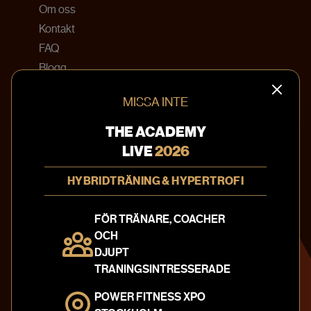
Om oss
Kontakt
FAQ
Blogg
Bokningsvillkor
MISSA INTE
KONTAKTA OSS
THE ACADEMY
info@theacademy.se
LIVE
2026
010-20 220 41
HYBRIDTRÄNING & HYPERTROFI
Textilgatan 31
120 30 Stockholm
FÖR TRÄNARE, COACHER
Sweden
OCH
Integritetspolicy
DJUPT
TRANINGSINTRESSERADE
FÖLJ OSS PÅ
POWER FITNESS XPO