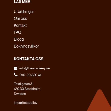
LÄS MER
Utbildningar
Om oss
Kontakt
FAQ
Blogg
Bokningsvillkor
MISSA INTE
KONTAKTA OSS
THE ACADEMY
info@theacademy.se
LIVE
2026
010-20 220 41
HYBRIDTRÄNING & HYPERTROFI
Textilgatan 31
120 30 Stockholm
FÖR TRÄNARE, COACHER
Sweden
OCH
Integritetspolicy
DJUPT