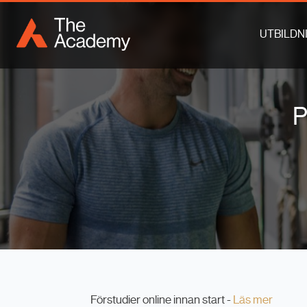
UTBILDN
P
Förstudier online innan start -
Läs mer