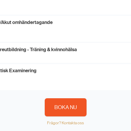
/Akut omhändertagande
reutbildning - Träning & kvinnohälsa
tisk Examinering
BOKA NU
Frågor? Kontakta oss