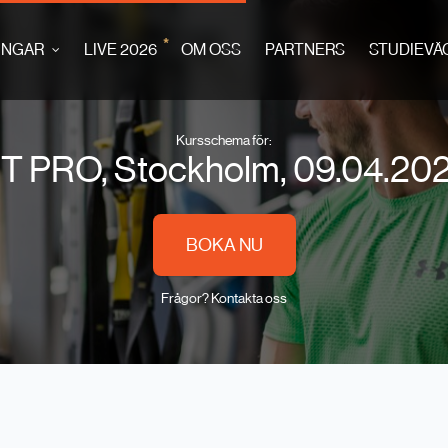
*
INGAR
LIVE 2026
OM OSS
PARTNERS
STUDIEVÄ
Kursschema för:
T PRO, Stockholm, 09.04.20
BOKA NU
Frågor? Kontakta oss