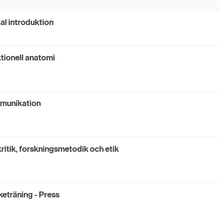
tal introduktion
tionell anatomi
munikation
kritik, forskningsmetodik och etik
keträning - Press