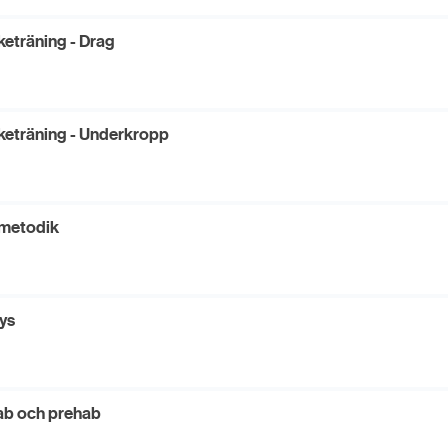
keträning - Drag
keträning - Underkropp
metodik
ys
b och prehab