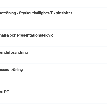
keträning - Styrkeuthållighet/Explosivitet
MISSA INTE
THE ACADEMY
LIVE
2026
hälsa och Presentationsteknik
endeförändring
HYBRIDTRÄNING & HYPERTROFI
ssad träning
FÖR TRÄNARE, COACHER OCH
DJUPT TRANINGSINTRESSERADE
POWER FITNESS XPO
STOCKHOLM
ne PT
14 NOV 2026