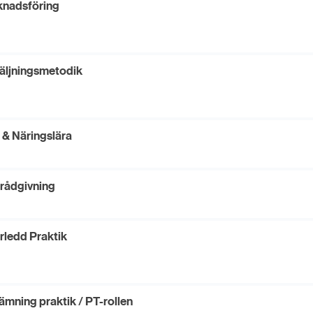
nadsföring
LÄS MER
äljningsmetodik
 & Näringslära
rådgivning
rledd Praktik
ämning praktik / PT-rollen