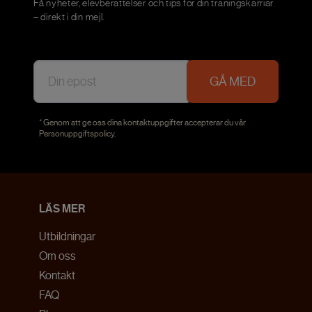
Få nyheter, elevberättelser och tips för din träningskarriär
– direkt i din mejl.
GÅ MED
* Genom att ge oss dina kontaktuppgifter accepterar du vår
Personuppgiftspolicy
.
LÄS MER
Utbildningar
Om oss
Kontakt
FAQ