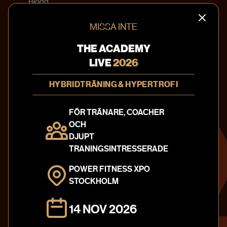
Blogg
Bokningsvillkor
MISSA INTE
KONTAKTA OSS
THE ACADEMY
info@theacademy.se
LIVE
2026
010-20 220 41
HYBRIDTRÄNING & HYPERTROFI
Textilgatan 31
120 30 Stockholm
FÖR TRÄNARE, COACHER
Sweden
OCH
Integritetspolicy
DJUPT
TRANINGSINTRESSERADE
FÖLJ OSS PÅ
POWER FITNESS XPO
STOCKHOLM
14 NOV 2026