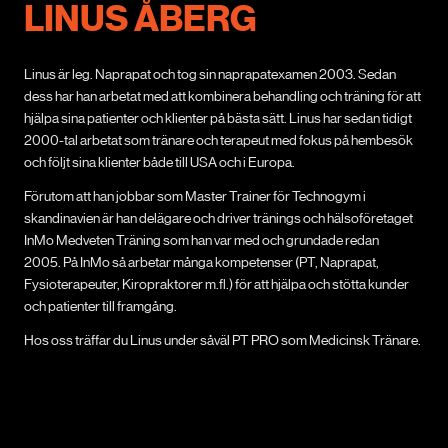
LINUS ÅBERG
Linus är leg. Naprapat och tog sin naprapatexamen 2003. Sedan
dess har han arbetat med att kombinera behandling och träning för att
hjälpa sina patienter och klienter på bästa sätt. Linus har sedan tidigt
2000-tal arbetat som tränare och terapeut med fokus på hembesök
och följt sina klienter både till USA och i Europa.
Förutom att han jobbar som Master Trainer för Technogym i
skandinavien är han delägare och driver tränings och hälsoföretaget
InMo Medveten Träning som han var med och grundade redan
2005. På InMo så arbetar många kompetenser (PT, Naprapat,
Fysioterapeuter, Kiropraktorer m.fl.) för att hjälpa och stötta kunder
och patienter till framgång.
Hos oss träffar du Linus under såväl PT PRO som Medicinsk Tränare.