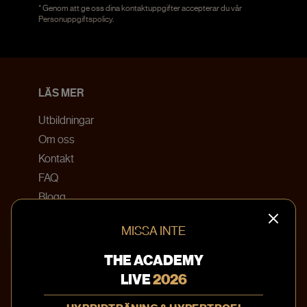
* Genom att ge oss dina kontaktuppgifter accepterar du vår
Personuppgiftspolicy
.
LÄS MER
Utbildningar
Om oss
Kontakt
FAQ
Blogg
Bokningsvillkor
MISSA INTE
KONTAKTA OSS
THE ACADEMY
info@theacademy.se
LIVE
2026
010-20 220 41